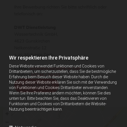
Ihre Bewerbung richten Sie bitte schriftlich oder
telefonisch an:
DWT Dienstleistung
Wassertechnik GmbH,
4623 Gunskirchen
Nelkenstraße 12
z. H.: Michaela Zach
Wir respektieren Ihre Privatsphäre
Diese Website verwendet Funktionen und Cookies von
E-Mail:
michaela.zach@d-w-t.at
Drittanbietern, um sicherzustellen, dass Sie die bestmögliche
Telefon:
07246 / 20322
Erfahrung beim Besuch dieser Website haben. Durch die
Nutzung dieser Website erklären Sie sich mit der Verwendung
+43724620322
von Funktionen und Cookies Drittanbieter einverstanden.
Wenn Sie Ihre Präferenz ändern möchten, können Sie dies
unten tun. Bitte beachten Sie, dass das Deaktivieren von
Funktionen und Cookies von Drittanbietern die Website-
Nutzung beeinträchtigen kann.